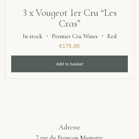
3 x Vougeot 1er Cru “Les
Cras”
In stock
・
Premier Cru Wines
・
Red
€
175,00
Add to basket
Adresse
7 rue du François Mignotte