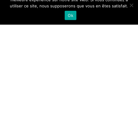
utiliser ce site, nous supposerons que vous en êtes satisfait.
Ok
L'ABUS D'ALCOOL EST DANGEREUX POUR LA SANTÉ,
À CONSOMMER AVEC MODÉRATION.