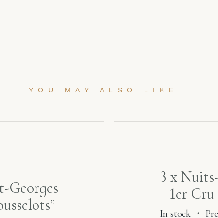
YOU MAY ALSO LIKE…
3 x Nuits
nt-Georges
1er Cru
ousselots”
In stock
・
Pre