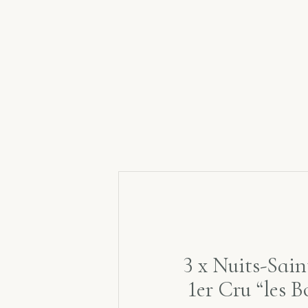
3 x Nuits-Sai
1er Cru “les B