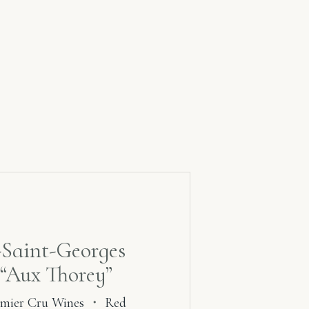
-Saint-Georges
 “Aux Thorey”
mier Cru Wines
・
Red